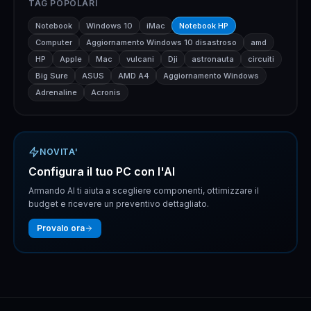
TAG POPOLARI
Notebook
Windows 10
iMac
Notebook HP
Computer
Aggiornamento Windows 10 disastroso
amd
HP
Apple
Mac
vulcani
Dji
astronauta
circuiti
Big Sure
ASUS
AMD A4
Aggiornamento Windows
Adrenaline
Acronis
NOVITA'
Configura il tuo PC con l'AI
Armando AI ti aiuta a scegliere componenti, ottimizzare il
budget e ricevere un preventivo dettagliato.
Provalo ora