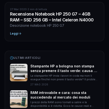
INFORMATICA
27 Mar 2020
·
2 min di lettura
Recensione Notebook HP 250 G7 – 4GB
RAM – SSD 256 GB – Intel Celeron N4000
Descrizione notebook HP 250 G7
Leggi
ULTIMI ARTICOLI
Stampante HP a bologna non stampa
senza premere il tasto verde: causa e
soluzione
La stampante HP invia i lavori in coda ma non li
esegue finché non premi il tasto verde? Il problema
è quasi sempre HP Smart. Ecco come risolverlo
27 MAG 2026
definitivamente.
RAM introvabile e cara: cosa sta
succedendo al mercato dei moduli
I prezzi della RAM sono tornati a salire e la
disponibilità si è ridotta. Ecco le cause reali e