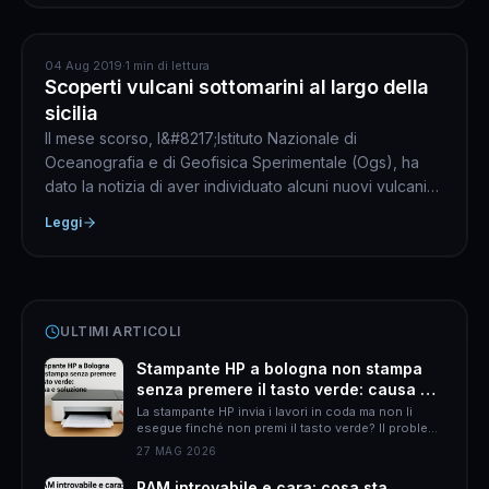
GEOLOGIA
04 Aug 2019
·
1 min di lettura
Scoperti vulcani sottomarini al largo della
sicilia
Il mese scorso, l&#8217;Istituto Nazionale di
Oceanografia e di Geofisica Sperimentale (Ogs), ha
dato la notizia di aver individuato alcuni nuovi vulcani
sottom...
Leggi
ULTIMI ARTICOLI
Stampante HP a bologna non stampa
senza premere il tasto verde: causa e
soluzione
La stampante HP invia i lavori in coda ma non li
esegue finché non premi il tasto verde? Il problema
è quasi sempre HP Smart. Ecco come risolverlo
27 MAG 2026
definitivamente.
RAM introvabile e cara: cosa sta