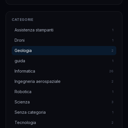
è capito di dover discutere con un cliente che
aveva &hellip;
CATEGORIE
Assistenza stampanti
1
Droni
1
Geologia
2
guida
1
Informatica
26
Ingegneria aerospaziale
2
Robotica
1
Scienza
3
Senza categoria
1
Tecnologia
2