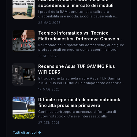
succedendo al mercato dei moduli
I prezzi della RAM sono tornati a salire e la
disponibilità si è ridotta. Ecco le cause reali e
come muoversi per non spendere il doppio.
22 MAG 2026
Tecnico Informatico vs. Tecnico
Elettrodomestici: Differenze Chiave nel
Mondo delle Riparazioni Domestiche
Nel mondo delle riparazioni domestiche, due figure
professionali emergono come esperti nel loro
campo: il tecnico informatico e il tecnico
15 SET 2023
elettrodomestici. Sebbene entrambi abbiano
l&#8217;obiettivo di risolvere problemi, le loro
Recensione Asus TUF GAMING Plus
responsabilità, approcci e persino il rapporto con
WIFI DDR5
il cliente possono essere molto diversi. In questo
articolo, proverò ad esporvi le differenze chiave tra
Introduzione La scheda madre Asus TUF Gaming
queste due &hellip;
Z790-Plus WiFi DDR5 è un componente essenziale
per gli appassionati di gaming che desiderano un
17 MAG 2023
sistema potente e affidabile. Con una serie di
caratteristiche all&#8217;avanguardia, questa
Difficile reperibilità di nuovi notebook
scheda madre offre prestazioni elevate, un design
fino alla prossima primavera
accattivante e una connettività avanzata.
Caratteristiche principali La Asus TUF Gaming
Continua purtroppo la mancanza di fornitura di
Z790-Plus WiFi DDR5 è &hellip;
nuovi notebook. Chi si è interessato alla
questione, perché magari voleva procurarsi un
27 GEN 2021
nuovo notebook avrà notato du aspetti: il primo è
che non ce ne sono, secondo i prezzi sono
Tutti gli articoli
aumentati anche del 30%. L&#8217;altro giorno mi