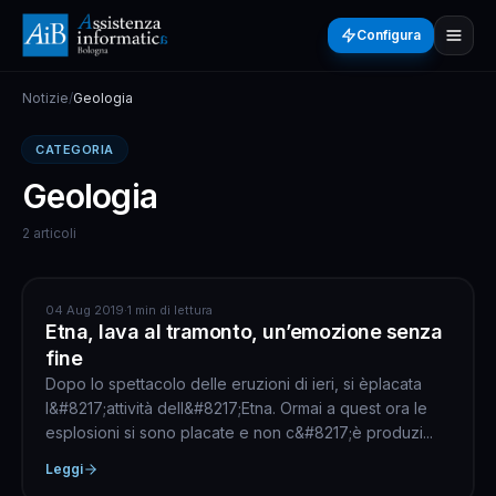
Configura
Notizie
/
Geologia
CATEGORIA
Geologia
2 articoli
GEOLOGIA
04 Aug 2019
·
1 min di lettura
Etna, lava al tramonto, un’emozione senza
fine
Dopo lo spettacolo delle eruzioni di ieri, si èplacata
l&#8217;attività dell&#8217;Etna. Ormai a quest ora le
esplosioni si sono placate e non c&#8217;è produzi...
Leggi