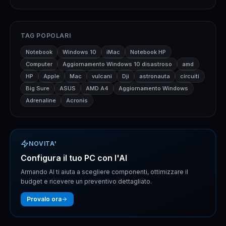
TAG POPOLARI
Notebook
Windows 10
iMac
Notebook HP
Computer
Aggiornamento Windows 10 disastroso
amd
HP
Apple
Mac
vulcani
Dji
astronauta
circuiti
Big Sure
ASUS
AMD A4
Aggiornamento Windows
Adrenaline
Acronis
NOVITA'
Configura il tuo PC con l'AI
Armando AI ti aiuta a scegliere componenti, ottimizzare il
budget e ricevere un preventivo dettagliato.
Provalo ora