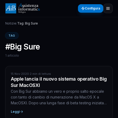
Configura
Notizie
/
Tag: Big Sure
TAG
#Big Sure
1 articolo
APPLE
15 Nov 2020
·
2 min di lettura
Apple lancia il nuovo sistema operativo Big
Sur MacOSXI
Con Big Sur abbiamo un vero e proprio salto epocale
con tanto di cambio di numerazione da MacOS X a
MacOSXI. Dopo una lunga fase di beta testing iniziata a
iniz...
Leggi