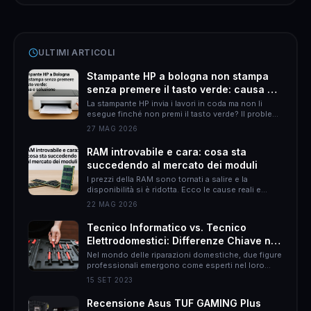
ULTIMI ARTICOLI
Stampante HP a bologna non stampa
senza premere il tasto verde: causa e
soluzione
La stampante HP invia i lavori in coda ma non li
esegue finché non premi il tasto verde? Il problema
è quasi sempre HP Smart. Ecco come risolverlo
27 MAG 2026
definitivamente.
RAM introvabile e cara: cosa sta
succedendo al mercato dei moduli
I prezzi della RAM sono tornati a salire e la
disponibilità si è ridotta. Ecco le cause reali e
come muoversi per non spendere il doppio.
22 MAG 2026
Tecnico Informatico vs. Tecnico
Elettrodomestici: Differenze Chiave nel
Mondo delle Riparazioni Domestiche
Nel mondo delle riparazioni domestiche, due figure
professionali emergono come esperti nel loro
campo: il tecnico informatico e il tecnico
15 SET 2023
elettrodomestici. Sebbene entrambi abbiano
l&#8217;obiettivo di risolvere problemi, le loro
Recensione Asus TUF GAMING Plus
responsabilità, approcci e persino il rapporto con