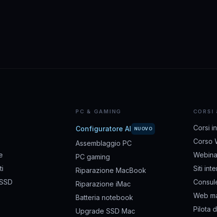
PC & GAMING
CORSI
Corsi i
Configuratore AI
NUOVO
Corso 
Assemblaggio PC
e
Webina
PC gaming
i
Siti int
Riparazione MacBook
 SSD
Consul
Riparazione iMac
Web ma
Batteria notebook
Pilota 
Upgrade SSD Mac