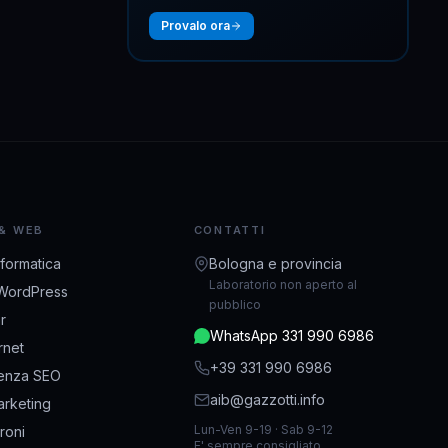
Provalo ora
 & WEB
CONTATTI
nformatica
Bologna e provincia
Laboratorio non aperto al
WordPress
pubblico
r
WhatsApp 331 990 6986
ernet
+39 331 990 6986
enza SEO
aib@gazzotti.info
rketing
Lun-Ven 9-19 · Sab 9-12
droni
E' sempre consigliato