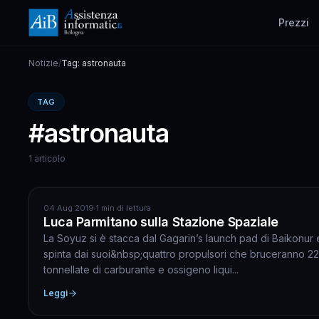
Prezzi
Notizie
/
Tag: astronauta
TAG
#astronauta
1 articolo
INGEGNERIA AEROSPAZIALE
04 Aug 2019
·
1 min di lettura
Luca Parmitano sulla Stazione Spaziale
La Soyuz si è stacca dal Gagarin’s launch pad di Baikonur 
spinta dai suoi&nbsp;quattro propulsori che bruceranno 2
tonnellate di carburante e ossigeno liqui...
Leggi