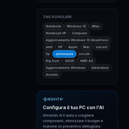
TAG POPOLARI
Notebook
Windows 10
iMac
Notebook HP
Computer
Aggiornamento Windows 10 disastroso
amd
HP
Apple
Mac
vulcani
Dji
astronauta
circuiti
Big Sure
ASUS
AMD A4
Aggiornamento Windows
Adrenaline
Acronis
NOVITA'
Configura il tuo PC con l'AI
Armando AI ti aiuta a scegliere
componenti, ottimizzare il budget e
ricevere un preventivo dettagliato.