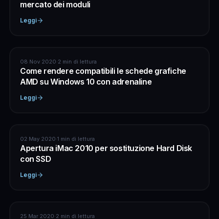
mercato dei moduli
Leggi
ASSISTENZA COMPUTER
08 Nov 2020
·
2 min di lettura
Come rendere compatibili le schede grafiche
AMD su Windows 10 con adrenaline
Leggi
APPLE
02 May 2020
·
1 min di lettura
Apertura iMac 2010 per sostituzione Hard Disk
con SSD
Leggi
ASSISTENZA COMPUTER
25 Mar 2020
·
2 min di lettura