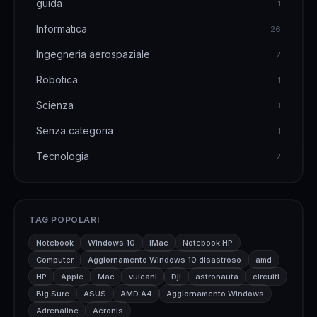
guida
1
Informatica
26
Ingegneria aerospaziale
2
Robotica
1
Scienza
3
Senza categoria
1
Tecnologia
2
TAG POPOLARI
Notebook
Windows 10
iMac
Notebook HP
Computer
Aggiornamento Windows 10 disastroso
amd
HP
Apple
Mac
vulcani
Dji
astronauta
circuiti
Big Sure
ASUS
AMD A4
Aggiornamento Windows
Adrenaline
Acronis