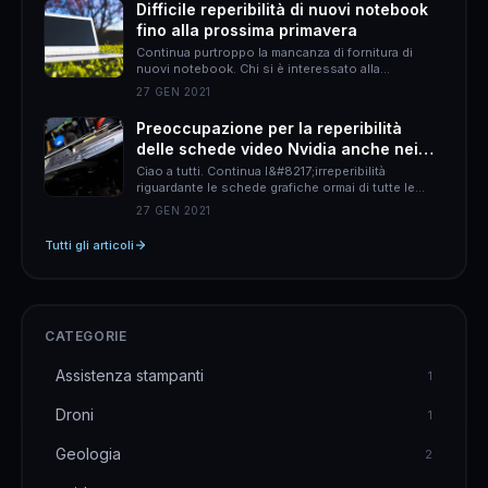
Difficile reperibilità di nuovi notebook
scheda madre offre prestazioni elevate, un design
fino alla prossima primavera
accattivante e una connettività avanzata.
Caratteristiche principali La Asus TUF Gaming
Continua purtroppo la mancanza di fornitura di
Z790-Plus WiFi DDR5 è &hellip;
nuovi notebook. Chi si è interessato alla
questione, perché magari voleva procurarsi un
27 GEN 2021
nuovo notebook avrà notato du aspetti: il primo è
che non ce ne sono, secondo i prezzi sono
Preoccupazione per la reperibilità
aumentati anche del 30%. L&#8217;altro giorno mi
delle schede video Nvidia anche nei
è capito di dover discutere con un cliente che
aveva &hellip;
prossimi mesi
Ciao a tutti. Continua l&#8217;irreperibilità
riguardante le schede grafiche ormai di tutte le
tipologie. Fin dalla presentazione della nuova serie
27 GEN 2021
3000 Nvidia ci sono stati problemi di
assortimento, produzione rallentata e una scarsa
Tutti gli articoli
chiarezza sulla fornitura da parte dei fornitori che a
loro volta ci dicono essere tuttora spaesati. La
serie RTX 2000 che è &hellip;
CATEGORIE
Assistenza stampanti
1
Droni
1
Geologia
2