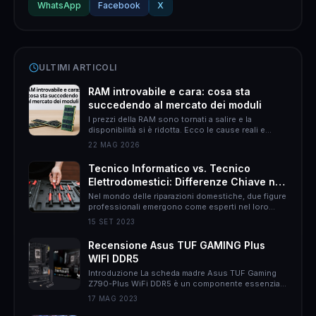
WhatsApp
Facebook
X
ULTIMI ARTICOLI
RAM introvabile e cara: cosa sta
succedendo al mercato dei moduli
I prezzi della RAM sono tornati a salire e la
disponibilità si è ridotta. Ecco le cause reali e
come muoversi per non spendere il doppio.
22 MAG 2026
Tecnico Informatico vs. Tecnico
Elettrodomestici: Differenze Chiave nel
Mondo delle Riparazioni Domestiche
Nel mondo delle riparazioni domestiche, due figure
professionali emergono come esperti nel loro
campo: il tecnico informatico e il tecnico
15 SET 2023
elettrodomestici. Sebbene entrambi abbiano
l&#8217;obiettivo di risolvere problemi, le loro
Recensione Asus TUF GAMING Plus
responsabilità, approcci e persino il rapporto con
WIFI DDR5
il cliente possono essere molto diversi. In questo
articolo, proverò ad esporvi le differenze chiave tra
Introduzione La scheda madre Asus TUF Gaming
queste due &hellip;
Z790-Plus WiFi DDR5 è un componente essenziale
per gli appassionati di gaming che desiderano un
17 MAG 2023
sistema potente e affidabile. Con una serie di
caratteristiche all&#8217;avanguardia, questa