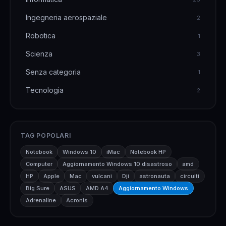
Ingegneria aerospaziale
2
Robotica
1
Scienza
3
Senza categoria
1
Tecnologia
2
TAG POPOLARI
Notebook
Windows 10
iMac
Notebook HP
Computer
Aggiornamento Windows 10 disastroso
amd
HP
Apple
Mac
vulcani
Dji
astronauta
circuiti
Big Sure
ASUS
AMD A4
Aggiornamento Windows
Adrenaline
Acronis