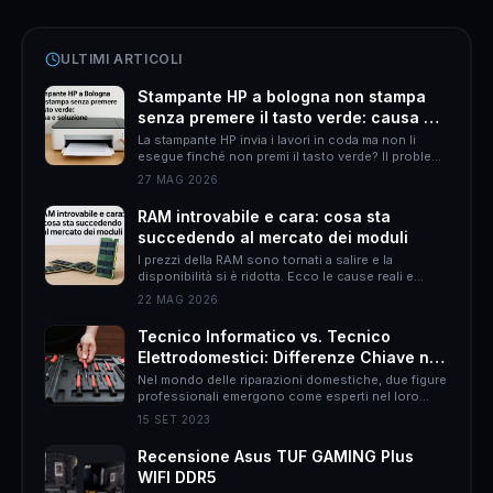
ULTIMI ARTICOLI
Stampante HP a bologna non stampa
senza premere il tasto verde: causa e
soluzione
La stampante HP invia i lavori in coda ma non li
esegue finché non premi il tasto verde? Il problema
è quasi sempre HP Smart. Ecco come risolverlo
27 MAG 2026
definitivamente.
RAM introvabile e cara: cosa sta
succedendo al mercato dei moduli
I prezzi della RAM sono tornati a salire e la
disponibilità si è ridotta. Ecco le cause reali e
come muoversi per non spendere il doppio.
22 MAG 2026
Tecnico Informatico vs. Tecnico
Elettrodomestici: Differenze Chiave nel
Mondo delle Riparazioni Domestiche
Nel mondo delle riparazioni domestiche, due figure
professionali emergono come esperti nel loro
campo: il tecnico informatico e il tecnico
15 SET 2023
elettrodomestici. Sebbene entrambi abbiano
l&#8217;obiettivo di risolvere problemi, le loro
Recensione Asus TUF GAMING Plus
responsabilità, approcci e persino il rapporto con
WIFI DDR5
il cliente possono essere molto diversi. In questo