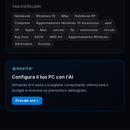
TAG POPOLARI
Notebook
Windows 10
iMac
Notebook HP
Computer
Aggiornamento Windows 10 disastroso
amd
HP
Apple
Mac
vulcani
Dji
astronauta
circuiti
Big Sure
ASUS
AMD A4
Aggiornamento Windows
Adrenaline
Acronis
NOVITA'
Configura il tuo PC con l'AI
Armando AI ti aiuta a scegliere componenti, ottimizzare il
budget e ricevere un preventivo dettagliato.
Provalo ora