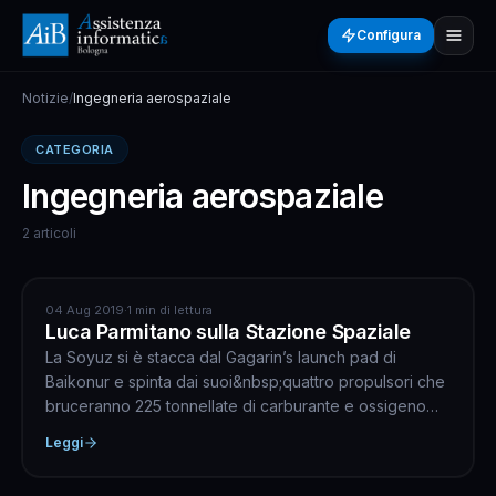
Configura
Notizie
/
Ingegneria aerospaziale
CATEGORIA
Ingegneria aerospaziale
2 articoli
INGEGNERIA AEROSPAZIALE
04 Aug 2019
·
1 min di lettura
Luca Parmitano sulla Stazione Spaziale
La Soyuz si è stacca dal Gagarin’s launch pad di
Baikonur e spinta dai suoi&nbsp;quattro propulsori che
bruceranno 225 tonnellate di carburante e ossigeno
liqui...
Leggi