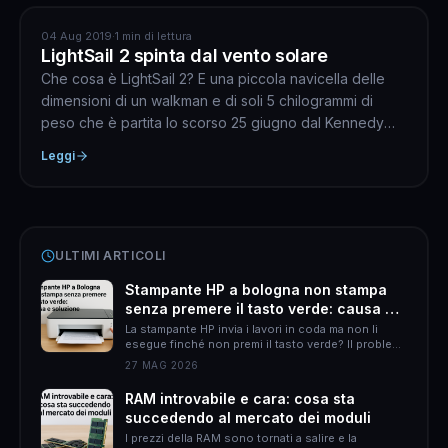
ASTRONAVI
04 Aug 2019
·
1 min di lettura
LightSail 2 spinta dal vento solare
Che cosa è LightSail 2? E una piccola navicella delle
dimensioni di un walkman e di soli 5 chilogrammi di
peso che è partita lo scorso 25 giugno dal Kennedy
Spa...
Leggi
ULTIMI ARTICOLI
Stampante HP a bologna non stampa
senza premere il tasto verde: causa e
soluzione
La stampante HP invia i lavori in coda ma non li
esegue finché non premi il tasto verde? Il problema
è quasi sempre HP Smart. Ecco come risolverlo
27 MAG 2026
definitivamente.
RAM introvabile e cara: cosa sta
succedendo al mercato dei moduli
I prezzi della RAM sono tornati a salire e la