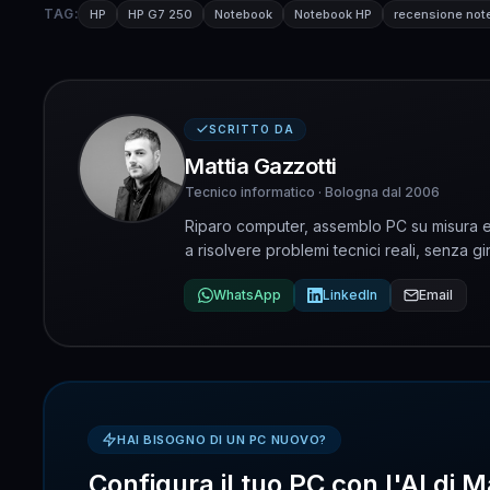
TAG:
HP
HP G7 250
Notebook
Notebook HP
recensione not
SCRITTO DA
Mattia Gazzotti
Tecnico informatico · Bologna dal 2006
Riparo computer, assemblo PC su misura e 
a risolvere problemi tecnici reali, senza gir
WhatsApp
LinkedIn
Email
HAI BISOGNO DI UN PC NUOVO?
Configura il tuo PC con l'AI di M