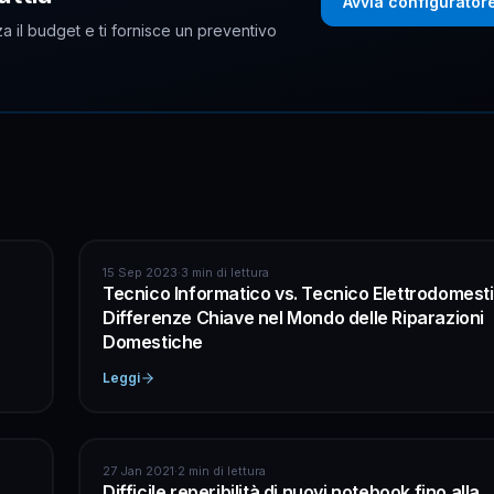
Avvia configurator
a il budget e ti fornisce un preventivo
INFORMATICA
15 Sep 2023
·
3 min di lettura
Tecnico Informatico vs. Tecnico Elettrodomesti
Differenze Chiave nel Mondo delle Riparazioni
Domestiche
Leggi
INFORMATICA
27 Jan 2021
·
2 min di lettura
Difficile reperibilità di nuovi notebook fino alla