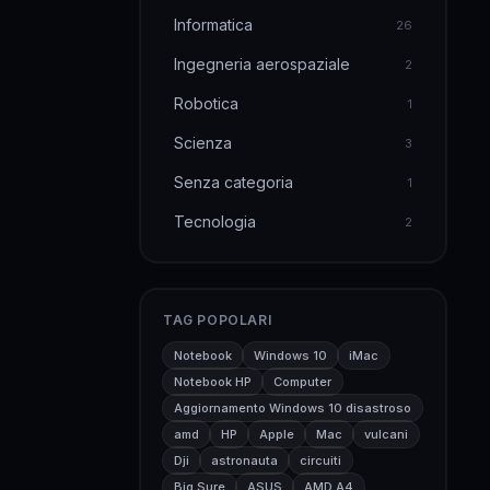
Informatica
26
Ingegneria aerospaziale
2
Robotica
1
Scienza
3
Senza categoria
1
Tecnologia
2
TAG POPOLARI
Notebook
Windows 10
iMac
Notebook HP
Computer
Aggiornamento Windows 10 disastroso
amd
HP
Apple
Mac
vulcani
Dji
astronauta
circuiti
Big Sure
ASUS
AMD A4