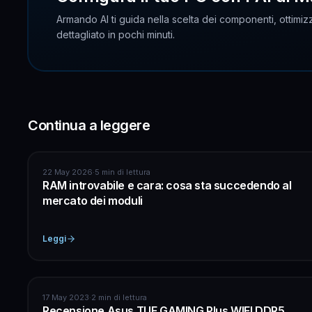
Armando AI ti guida nella scelta dei componenti, ottimizz
dettagliato in pochi minuti.
Continua a leggere
ASSISTENZA COMPUTER
22 May 2026
·
5 min di lettura
RAM introvabile e cara: cosa sta succedendo al
mercato dei moduli
Leggi
HARDWARE
17 May 2023
·
2 min di lettura
Recensione Asus TUF GAMING Plus WIFI DDR5