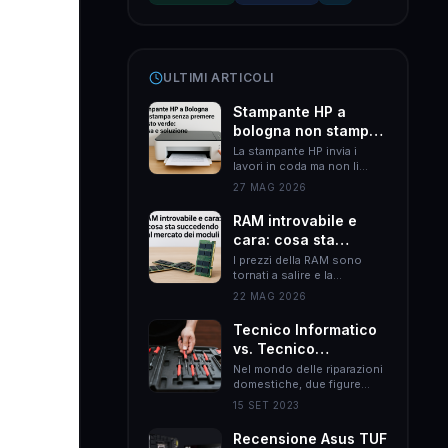
ULTIMI ARTICOLI
Stampante HP a
bologna non stampa
senza premere il
La stampante HP invia i
lavori in coda ma non li
tasto verde: causa e
esegue finché non premi il
soluzione
27 MAG 2026
tasto verde? Il problema è
quasi sempre HP Smart.
RAM introvabile e
Ecco come risolverlo
cara: cosa sta
definitivamente.
succedendo al
I prezzi della RAM sono
tornati a salire e la
mercato dei moduli
disponibilità si è ridotta.
22 MAG 2026
Ecco le cause reali e come
muoversi per non spendere
Tecnico Informatico
il doppio.
vs. Tecnico
Elettrodomestici:
Nel mondo delle riparazioni
domestiche, due figure
Differenze Chiave
professionali emergono
nel Mondo delle
15 SET 2023
come esperti nel loro
Riparazioni
campo: il tecnico
Recensione Asus TUF
Domestiche
informatico e il tecnico