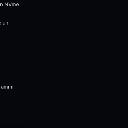
non NVme
e un
grammi
.