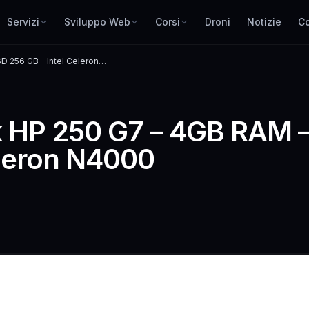
Servizi
Sviluppo Web
Corsi
Droni
Notizie
Co
 256 GB – Intel Celeron
 HP 250 G7 – 4GB RAM 
eleron N4000