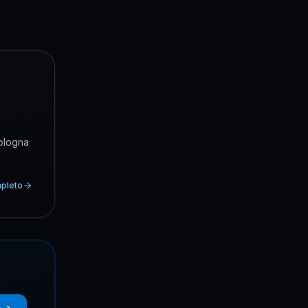
Bologna
mpleto