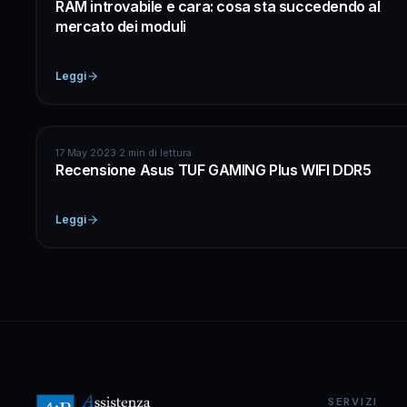
RAM introvabile e cara: cosa sta succedendo al
mercato dei moduli
Leggi
HARDWARE
17 May 2023
·
2 min di lettura
Recensione Asus TUF GAMING Plus WIFI DDR5
Leggi
SERVIZI