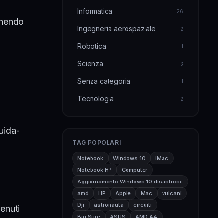
Informatica
26
rnendo
Ingegneria aerospaziale
2
Robotica
1
Scienza
3
Senza categoria
1
Tecnologia
2
uida-
TAG POPOLARI
Notebook
Windows 10
iMac
Notebook HP
Computer
Aggiornamento Windows 10 disastroso
amd
HP
Apple
Mac
vulcani
Dji
astronauta
circuiti
enuti
Big Sure
ASUS
AMD A4