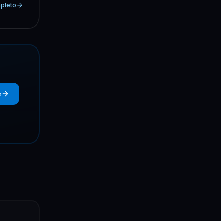
mpleto
e