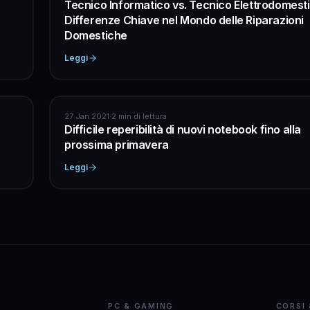
Tecnico Informatico vs. Tecnico Elettrodomesti
Differenze Chiave nel Mondo delle Riparazioni
Domestiche
Leggi
INFORMATICA
27 Jan 2021
·
2 min di lettura
Difficile reperibilità di nuovi notebook fino alla
prossima primavera
Leggi
PC & GAMING
CORSI