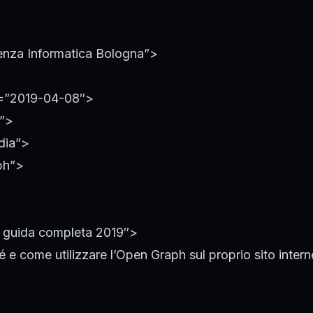
enza Informatica Bologna”>
nt=”2019-04-08″>
k”>
dia”>
ph”>
h guida completa 2019″>
 come utilizzare l’Open Graph sul proprio sito interne