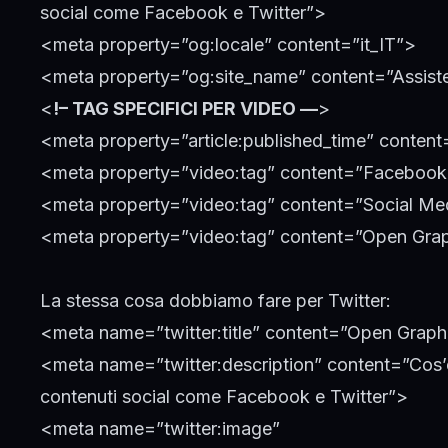
social come Facebook e Twitter”>
<meta property=”og:locale” content=”it_IT”>
<meta property=”og:site_name” content=”Assist
<
!– TAG SPECIFICI PER VIDEO —
>
<meta property=”article:published_time” conte
<meta property=”video:tag” content=”Faceboo
<meta property=”video:tag” content=”Social Me
<meta property=”video:tag” content=”Open Gra
La stessa cosa dobbiamo fare per Twitter:
<meta name=”twitter:title” content=”Open Grap
<meta name=”twitter:description” content=”Cos’é e
contenuti social come Facebook e Twitter”>
<meta name=”twitter:image”