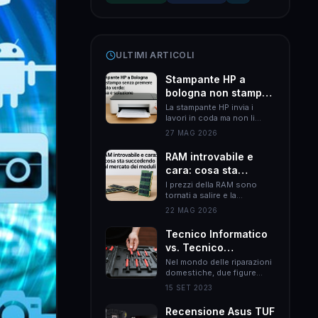
ULTIMI ARTICOLI
Stampante HP a
bologna non stampa
senza premere il
La stampante HP invia i
lavori in coda ma non li
tasto verde: causa e
esegue finché non premi il
soluzione
27 MAG 2026
tasto verde? Il problema è
quasi sempre HP Smart.
RAM introvabile e
Ecco come risolverlo
cara: cosa sta
definitivamente.
succedendo al
I prezzi della RAM sono
tornati a salire e la
mercato dei moduli
disponibilità si è ridotta.
22 MAG 2026
Ecco le cause reali e come
muoversi per non spendere
Tecnico Informatico
il doppio.
vs. Tecnico
Elettrodomestici:
Nel mondo delle riparazioni
domestiche, due figure
Differenze Chiave
professionali emergono
nel Mondo delle
15 SET 2023
come esperti nel loro
Riparazioni
campo: il tecnico
Recensione Asus TUF
Domestiche
informatico e il tecnico