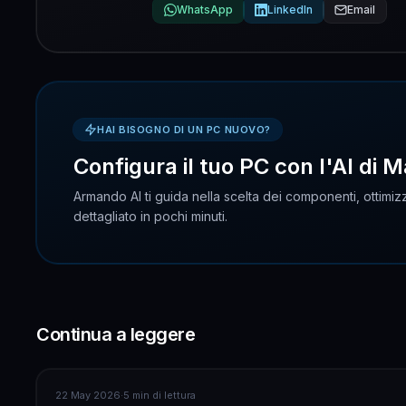
WhatsApp
LinkedIn
Email
HAI BISOGNO DI UN PC NUOVO?
Configura il tuo PC con l'AI di M
Armando AI ti guida nella scelta dei componenti, ottimizz
dettagliato in pochi minuti.
Continua a leggere
ASSISTENZA COMPUTER
22 May 2026
·
5 min di lettura