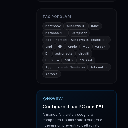
TAG POPOLARI
Notebook
Windows 10
iMac
Notebook HP
Computer
Aggiornamento Windows 10 disastroso
amd
HP
Apple
Mac
vulcani
Dji
astronauta
circuiti
Big Sure
ASUS
AMD A4
Aggiornamento Windows
Adrenaline
Acronis
NOVITA'
Configura il tuo PC con l'AI
Armando AI ti aiuta a scegliere
componenti, ottimizzare il budget e
ricevere un preventivo dettagliato.