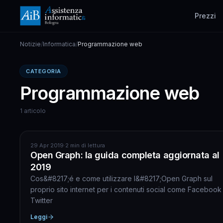
Prezzi
Notizie
/
Informatica
/
Programmazione web
CATEGORIA
Programmazione web
1 articolo
INFORMATICA
29 Apr 2019
·
2 min di lettura
Open Graph: la guida completa aggiornata al
2019
Cos&#8217;é e come utilizzare l&#8217;Open Graph sul
proprio sito internet per i contenuti social come Facebook
Twitter
Leggi