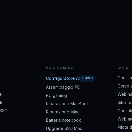
PC & GAMING
CORSI
Corsi i
Configuratore AI
NUOVO
Corso 
Assemblaggio PC
e
Webina
PC gaming
i
Siti int
Riparazione MacBook
 SSD
Consul
Riparazione iMac
Web ma
Batteria notebook
Pilota 
Upgrade SSD Mac