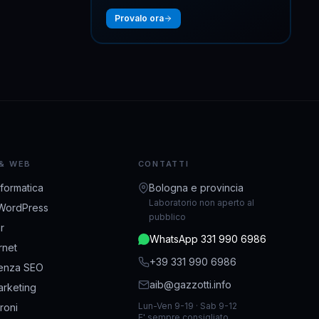
Provalo ora
 & WEB
CONTATTI
nformatica
Bologna e provincia
Laboratorio non aperto al
WordPress
pubblico
r
WhatsApp 331 990 6986
ernet
+39 331 990 6986
enza SEO
aib@gazzotti.info
rketing
Lun-Ven 9-19 · Sab 9-12
droni
E' sempre consigliato