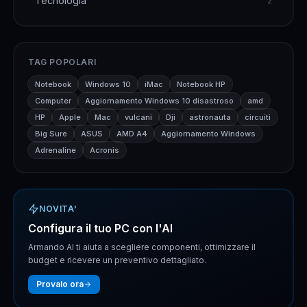
Tecnologia
2
TAG POPOLARI
Notebook
Windows 10
iMac
Notebook HP
Computer
Aggiornamento Windows 10 disastroso
amd
HP
Apple
Mac
vulcani
Dji
astronauta
circuiti
Big Sure
ASUS
AMD A4
Aggiornamento Windows
Adrenaline
Acronis
NOVITA'
Configura il tuo PC con l'AI
Armando AI ti aiuta a scegliere componenti, ottimizzare il
budget e ricevere un preventivo dettagliato.
Provalo ora