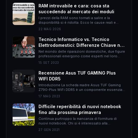
RAM introvabile e cara: cosa sta
succedendo al mercato dei moduli
I prezzi della RAM sono tornati a salire e la
disponibilità si è ridotta. Ecco le cause reali e
come muoversi per non spendere il doppio.
22 MAG 2026
Tecnico Informatico vs. Tecnico
Elettrodomestici: Differenze Chiave nel
Mondo delle Riparazioni Domestiche
Nel mondo delle riparazioni domestiche, due figure
professionali emergono come esperti nel loro
campo: il tecnico informatico e il tecnico
15 SET 2023
elettrodomestici. Sebbene entrambi abbiano
l&#8217;obiettivo di risolvere problemi, le loro
Recensione Asus TUF GAMING Plus
responsabilità, approcci e persino il rapporto con
WIFI DDR5
il cliente possono essere molto diversi. In questo
articolo, proverò ad esporvi le differenze chiave tra
Introduzione La scheda madre Asus TUF Gaming
queste due &hellip;
Z790-Plus WiFi DDR5 è un componente essenziale
per gli appassionati di gaming che desiderano un
17 MAG 2023
sistema potente e affidabile. Con una serie di
caratteristiche all&#8217;avanguardia, questa
Difficile reperibilità di nuovi notebook
scheda madre offre prestazioni elevate, un design
fino alla prossima primavera
accattivante e una connettività avanzata.
Caratteristiche principali La Asus TUF Gaming
Continua purtroppo la mancanza di fornitura di
Z790-Plus WiFi DDR5 è &hellip;
nuovi notebook. Chi si è interessato alla
questione, perché magari voleva procurarsi un
27 GEN 2021
nuovo notebook avrà notato du aspetti: il primo è
che non ce ne sono, secondo i prezzi sono