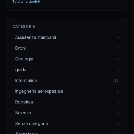
Tutti gli articoli
aumentati anche del 30%. L&#8217;altro giorno mi
è capito di dover discutere con un cliente che
aveva &hellip;
CATEGORIE
Assistenza stampanti
1
Droni
1
Geologia
2
guida
1
Informatica
26
Ingegneria aerospaziale
2
Robotica
1
Scienza
3
Senza categoria
1