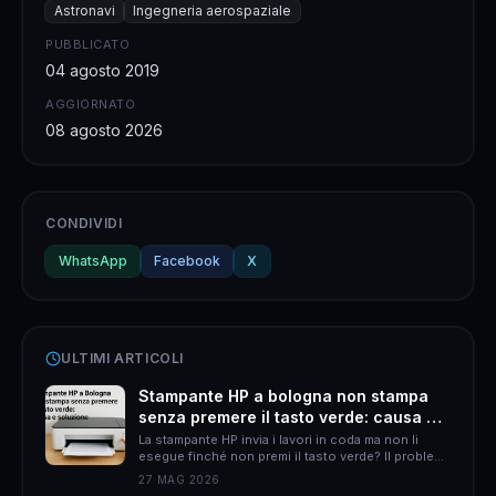
Astronavi
Ingegneria aerospaziale
PUBBLICATO
04 agosto 2019
AGGIORNATO
08 agosto 2026
CONDIVIDI
WhatsApp
Facebook
X
ULTIMI ARTICOLI
Stampante HP a bologna non stampa
senza premere il tasto verde: causa e
soluzione
La stampante HP invia i lavori in coda ma non li
esegue finché non premi il tasto verde? Il problema
è quasi sempre HP Smart. Ecco come risolverlo
27 MAG 2026
definitivamente.