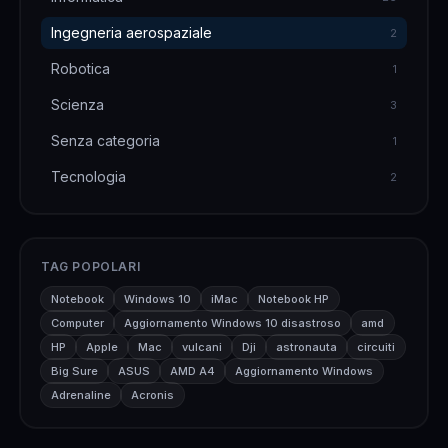
Ingegneria aerospaziale
2
Robotica
1
Scienza
3
Senza categoria
1
Tecnologia
2
TAG POPOLARI
Notebook
Windows 10
iMac
Notebook HP
Computer
Aggiornamento Windows 10 disastroso
amd
HP
Apple
Mac
vulcani
Dji
astronauta
circuiti
Big Sure
ASUS
AMD A4
Aggiornamento Windows
Adrenaline
Acronis