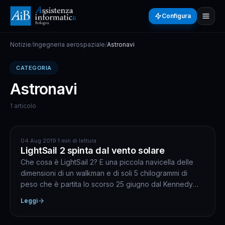
Configura
Notizie
/
Ingegneria aerospaziale
/
Astronavi
CATEGORIA
Astronavi
1 articolo
ASTRONAVI
04 Aug 2019
·
1 min di lettura
LightSail 2 spinta dal vento solare
Che cosa è LightSail 2? E una piccola navicella delle
dimensioni di un walkman e di soli 5 chilogrammi di
peso che è partita lo scorso 25 giugno dal Kennedy
Spa...
Leggi