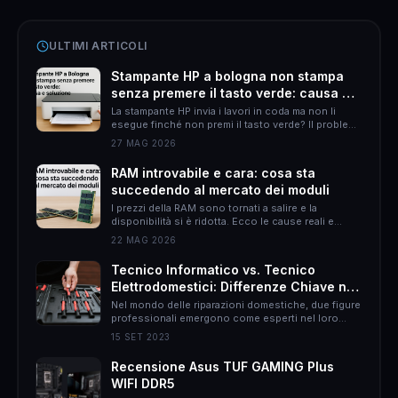
ULTIMI ARTICOLI
Stampante HP a bologna non stampa
senza premere il tasto verde: causa e
soluzione
La stampante HP invia i lavori in coda ma non li
esegue finché non premi il tasto verde? Il problema
è quasi sempre HP Smart. Ecco come risolverlo
27 MAG 2026
definitivamente.
RAM introvabile e cara: cosa sta
succedendo al mercato dei moduli
I prezzi della RAM sono tornati a salire e la
disponibilità si è ridotta. Ecco le cause reali e
come muoversi per non spendere il doppio.
22 MAG 2026
Tecnico Informatico vs. Tecnico
Elettrodomestici: Differenze Chiave nel
Mondo delle Riparazioni Domestiche
Nel mondo delle riparazioni domestiche, due figure
professionali emergono come esperti nel loro
campo: il tecnico informatico e il tecnico
15 SET 2023
elettrodomestici. Sebbene entrambi abbiano
l&#8217;obiettivo di risolvere problemi, le loro
Recensione Asus TUF GAMING Plus
responsabilità, approcci e persino il rapporto con
WIFI DDR5
il cliente possono essere molto diversi. In questo