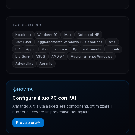
TAG POPOLARI
Notebook
Windows 10
iMac
Notebook HP
Computer
Aggiornamento Windows 10 disastroso
amd
HP
Apple
Mac
vulcani
Dji
astronauta
circuiti
Big Sure
ASUS
AMD A4
Aggiornamento Windows
Adrenaline
Acronis
NOVITA'
Configura il tuo PC con l'AI
Armando AI ti aiuta a scegliere componenti, ottimizzare il
budget e ricevere un preventivo dettagliato.
Provalo ora