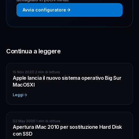
Avvia configuratore
Continua a leggere
APPLE
15 Nov 2020
·
2 min di lettura
Apple lancia il nuovo sistema operativo Big Sur
MacOSXI
Leggi
APPLE
02 May 2020
·
1 min di lettura
Apertura iMac 2010 per sostituzione Hard Disk
con SSD