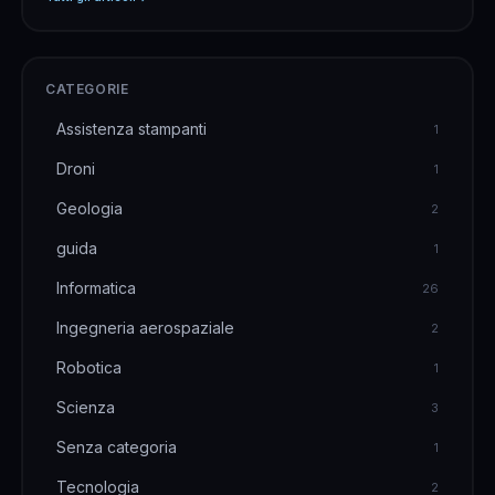
aumentati anche del 30%. L&#8217;altro giorno mi
è capito di dover discutere con un cliente che
aveva &hellip;
CATEGORIE
Assistenza stampanti
1
Droni
1
Geologia
2
guida
1
Informatica
26
Ingegneria aerospaziale
2
Robotica
1
Scienza
3
Senza categoria
1
Tecnologia
2