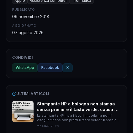
Apple
Assistenza computer
Informatica
PUBBLICATO
09 novembre 2018
AGGIORNATO
07 agosto 2026
CONDIVIDI
WhatsApp
Facebook
X
ULTIMI ARTICOLI
Stampante HP a bologna non stampa
senza premere il tasto verde: causa e
soluzione
La stampante HP invia i lavori in coda ma non li
esegue finché non premi il tasto verde? Il problema
è quasi sempre HP Smart. Ecco come risolverlo
27 MAG 2026
definitivamente.