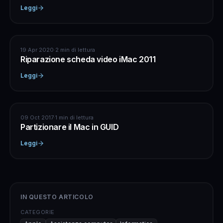
Leggi
APPLE
19 Apr 2020
·
2 min di lettura
Riparazione scheda video iMac 2011
Leggi
APPLE
09 Oct 2017
·
1 min di lettura
Partizionare il Mac in GUID
Leggi
IN QUESTO ARTICOLO
CATEGORIE