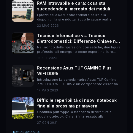
RAM introvabile e cara: cosa sta
succedendo al mercato dei moduli
I prezzi della RAM sono tornati a salire e la
disponibilità si è ridotta. Ecco le cause reali e
come muoversi per non spendere il doppio.
22 MAG 2026
Tecnico Informatico vs. Tecnico
Elettrodomestici: Differenze Chiave nel
Mondo delle Riparazioni Domestiche
Nel mondo delle riparazioni domestiche, due figure
professionali emergono come esperti nel loro
campo: il tecnico informatico e il tecnico
15 SET 2023
elettrodomestici. Sebbene entrambi abbiano
l&#8217;obiettivo di risolvere problemi, le loro
Recensione Asus TUF GAMING Plus
responsabilità, approcci e persino il rapporto con
WIFI DDR5
il cliente possono essere molto diversi. In questo
articolo, proverò ad esporvi le differenze chiave tra
Introduzione La scheda madre Asus TUF Gaming
queste due &hellip;
Z790-Plus WiFi DDR5 è un componente essenziale
per gli appassionati di gaming che desiderano un
17 MAG 2023
sistema potente e affidabile. Con una serie di
caratteristiche all&#8217;avanguardia, questa
Difficile reperibilità di nuovi notebook
scheda madre offre prestazioni elevate, un design
fino alla prossima primavera
accattivante e una connettività avanzata.
Caratteristiche principali La Asus TUF Gaming
Continua purtroppo la mancanza di fornitura di
Z790-Plus WiFi DDR5 è &hellip;
nuovi notebook. Chi si è interessato alla
questione, perché magari voleva procurarsi un
27 GEN 2021
nuovo notebook avrà notato du aspetti: il primo è
che non ce ne sono, secondo i prezzi sono
Tutti gli articoli