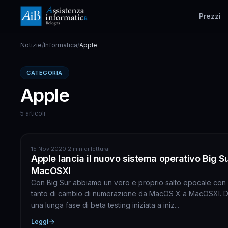
Prezzi
Notizie
/
Informatica
/
Apple
CATEGORIA
Apple
5 articoli
APPLE
15 Nov 2020
·
2 min di lettura
Apple lancia il nuovo sistema operativo Big S
MacOSXI
Con Big Sur abbiamo un vero e proprio salto epocale con
tanto di cambio di numerazione da MacOS X a MacOSXI. 
una lunga fase di beta testing iniziata a iniz...
Leggi