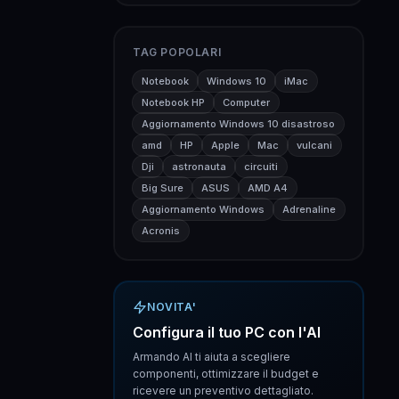
TAG POPOLARI
Notebook
Windows 10
iMac
Notebook HP
Computer
Aggiornamento Windows 10 disastroso
amd
HP
Apple
Mac
vulcani
Dji
astronauta
circuiti
Big Sure
ASUS
AMD A4
Aggiornamento Windows
Adrenaline
Acronis
NOVITA'
Configura il tuo PC con l'AI
Armando AI ti aiuta a scegliere
componenti, ottimizzare il budget e
ricevere un preventivo dettagliato.