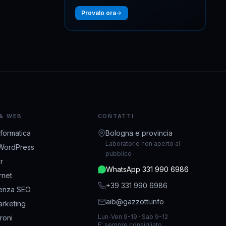
Provalo ora
 & WEB
CONTATTI
nformatica
Bologna e provincia
Laboratorio non aperto al
WordPress
pubblico
r
WhatsApp 331 990 6986
ernet
+39 331 990 6986
enza SEO
aib@gazzotti.info
rketing
Lun-Ven 9-19 · Sab 9-12
droni
E' sempre consigliato