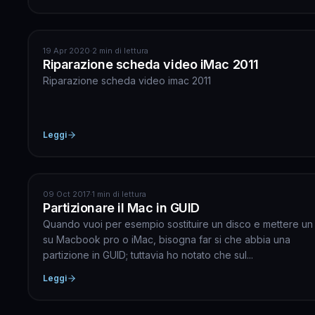
APPLE
19 Apr 2020
·
2 min di lettura
Riparazione scheda video iMac 2011
Riparazione scheda video imac 2011
Leggi
APPLE
09 Oct 2017
·
1 min di lettura
Partizionare il Mac in GUID
Quando vuoi per esempio sostituire un disco e mettere u
su Macbook pro o iMac, bisogna far si che abbia una
partizione in GUID; tuttavia ho notato che sul...
Leggi