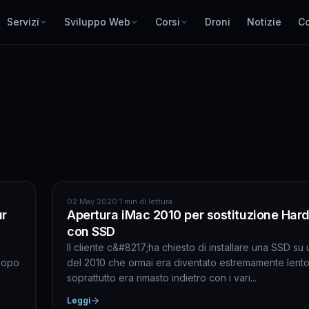
Servizi
Sviluppo Web
Corsi
Droni
Notizie
Co
APPLE
02 May 2020
·
1 min di lettura
ur
Apertura iMac 2010 per sostituzione Hard
con SSD
Il cliente c&#8217;ha chiesto di installare una SSD su
Dopo
del 2010 che ormai era diventato estremamente lent
soprattutto era rimasto indietro con i vari...
Leggi