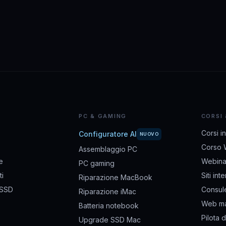
PC & GAMING
CORSI
Corsi i
Configuratore AI
NUOVO
Corso 
Assemblaggio PC
e
Webina
PC gaming
i
Siti int
Riparazione MacBook
 SSD
Consul
Riparazione iMac
Web ma
Batteria notebook
Pilota 
Upgrade SSD Mac