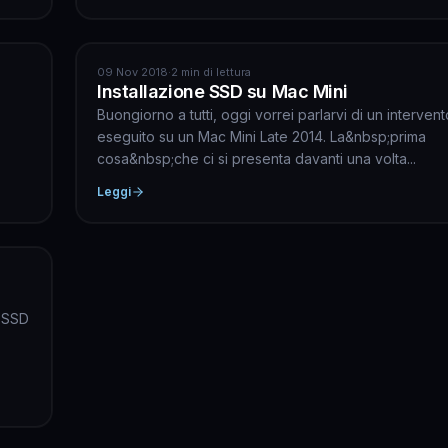
APPLE
09 Nov 2018
·
2 min di lettura
Installazione SSD su Mac Mini
Buongiorno a tutti, oggi vorrei parlarvi di un interve
eseguito su un Mac Mini Late 2014. La&nbsp;prima
cosa&nbsp;che ci si presenta davanti una volta...
Leggi
n SSD