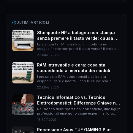
ULTIMI ARTICOLI
Stampante HP a bologna non stampa
senza premere il tasto verde: causa e
soluzione
La stampante HP invia i lavori in coda ma non li
esegue finché non premi il tasto verde? Il problema
è quasi sempre HP Smart. Ecco come risolverlo
27 MAG 2026
definitivamente.
RAM introvabile e cara: cosa sta
succedendo al mercato dei moduli
I prezzi della RAM sono tornati a salire e la
disponibilità si è ridotta. Ecco le cause reali e
come muoversi per non spendere il doppio.
22 MAG 2026
Tecnico Informatico vs. Tecnico
Elettrodomestici: Differenze Chiave nel
Mondo delle Riparazioni Domestiche
Nel mondo delle riparazioni domestiche, due figure
professionali emergono come esperti nel loro
campo: il tecnico informatico e il tecnico
15 SET 2023
elettrodomestici. Sebbene entrambi abbiano
l&#8217;obiettivo di risolvere problemi, le loro
Recensione Asus TUF GAMING Plus
responsabilità, approcci e persino il rapporto con