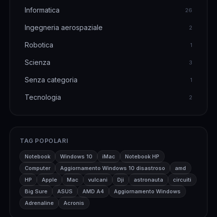
Informatica
26
Ingegneria aerospaziale
2
Robotica
1
Scienza
3
Senza categoria
1
Tecnologia
2
TAG POPOLARI
Notebook
Windows 10
iMac
Notebook HP
Computer
Aggiornamento Windows 10 disastroso
amd
HP
Apple
Mac
vulcani
Dji
astronauta
circuiti
Big Sure
ASUS
AMD A4
Aggiornamento Windows
Adrenaline
Acronis