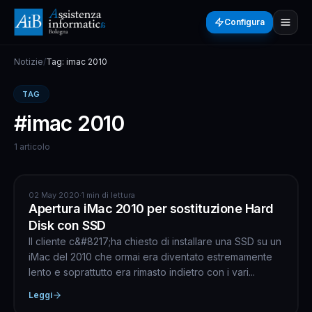
Configura
Notizie
/
Tag: imac 2010
TAG
#imac 2010
1 articolo
APPLE
02 May 2020
·
1 min di lettura
Apertura iMac 2010 per sostituzione Hard
Disk con SSD
Il cliente c&#8217;ha chiesto di installare una SSD su un
iMac del 2010 che ormai era diventato estremamente
lento e soprattutto era rimasto indietro con i vari...
Leggi