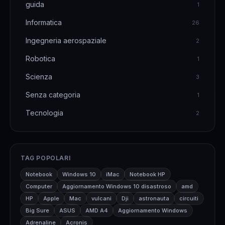
guida
1
Informatica
26
Ingegneria aerospaziale
2
Robotica
1
Scienza
3
Senza categoria
1
Tecnologia
2
TAG POPOLARI
Notebook
Windows 10
iMac
Notebook HP
Computer
Aggiornamento Windows 10 disastroso
amd
HP
Apple
Mac
vulcani
Dji
astronauta
circuiti
Big Sure
ASUS
AMD A4
Aggiornamento Windows
Adrenaline
Acronis