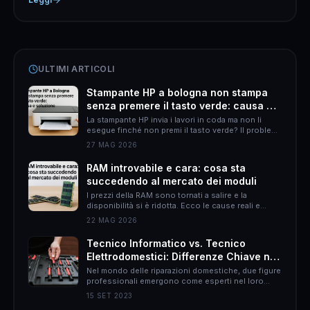
ULTIMI ARTICOLI
Stampante HP a bologna non stampa
senza premere il tasto verde: causa e
soluzione
La stampante HP invia i lavori in coda ma non li
esegue finché non premi il tasto verde? Il problema
è quasi sempre HP Smart. Ecco come risolverlo
27 MAG 2026
definitivamente.
RAM introvabile e cara: cosa sta
succedendo al mercato dei moduli
I prezzi della RAM sono tornati a salire e la
disponibilità si è ridotta. Ecco le cause reali e
come muoversi per non spendere il doppio.
22 MAG 2026
Tecnico Informatico vs. Tecnico
Elettrodomestici: Differenze Chiave nel
Mondo delle Riparazioni Domestiche
Nel mondo delle riparazioni domestiche, due figure
professionali emergono come esperti nel loro
campo: il tecnico informatico e il tecnico
15 SET 2023
elettrodomestici. Sebbene entrambi abbiano