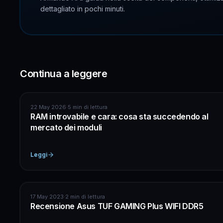
dettagliato in pochi minuti.
Continua a leggere
ASSISTENZA COMPUTER
22 May 2026
·
5 min di lettura
RAM introvabile e cara: cosa sta succedendo al
mercato dei moduli
Leggi
HARDWARE
17 May 2023
·
2 min di lettura
Recensione Asus TUF GAMING Plus WIFI DDR5