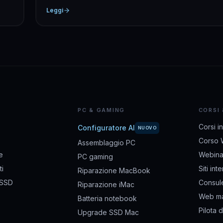
Leggi
PC & GAMING
CORSI
Corsi i
Configuratore AI
NUOVO
Corso 
Assemblaggio PC
e
Webina
PC gaming
i
Siti int
Riparazione MacBook
 SSD
Consul
Riparazione iMac
Web ma
Batteria notebook
Pilota 
Upgrade SSD Mac