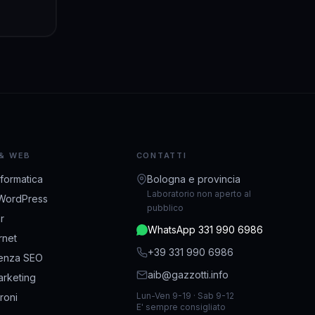
 & WEB
CONTATTI
nformatica
Bologna e provincia
Laboratorio non aperto al
WordPress
pubblico
r
WhatsApp 331 990 6986
ernet
+39 331 990 6986
enza SEO
aib@gazzotti.info
rketing
Lun-Ven 9-19 · Sab 9-12
droni
E' sempre consigliato