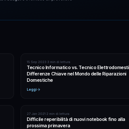
INFORMATICA
15 Sep 2023
·
3 min di lettura
Tecnico Informatico vs. Tecnico Elettrodomesti
Differenze Chiave nel Mondo delle Riparazioni
Domestiche
Leggi
INFORMATICA
27 Jan 2021
·
2 min di lettura
Difficile reperibilità di nuovi notebook fino alla
prossima primavera