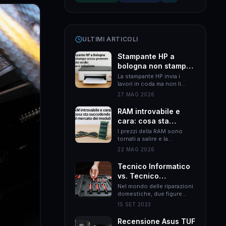
ULTIMI ARTICOLI
Stampante HP a
bologna non stampa
senza premere il
La stampante HP invia i
lavori in coda ma non li
tasto verde: causa e
esegue finché non premi il
soluzione
27 MAG 2026
tasto verde? Il problema è
quasi sempre HP Smart.
RAM introvabile e
Ecco come risolverlo
cara: cosa sta
definitivamente.
succedendo al
I prezzi della RAM sono
tornati a salire e la
mercato dei moduli
disponibilità si è ridotta.
22 MAG 2026
Ecco le cause reali e come
muoversi per non spendere
Tecnico Informatico
il doppio.
vs. Tecnico
Elettrodomestici:
Nel mondo delle riparazioni
domestiche, due figure
Differenze Chiave
professionali emergono
nel Mondo delle
15 SET 2023
come esperti nel loro
Riparazioni
campo: il tecnico
Recensione Asus TUF
Domestiche
informatico e il tecnico