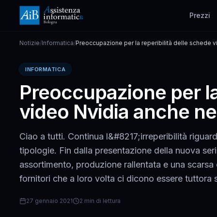
Prezzi
Notizie
/
Informatica
/
Preoccupazione per la reperibilità delle schede v
prossimi mesi
INFORMATICA
Preoccupazione per la 
video Nvidia anche ne
Ciao a tutti. Continua l&#8217;irreperibilità riguar
tipologie. Fin dalla presentazione della nuova ser
assortimento, produzione rallentata e una scarsa c
fornitori che a loro volta ci dicono essere tuttor
27 gennaio 2021
2 min di lettura