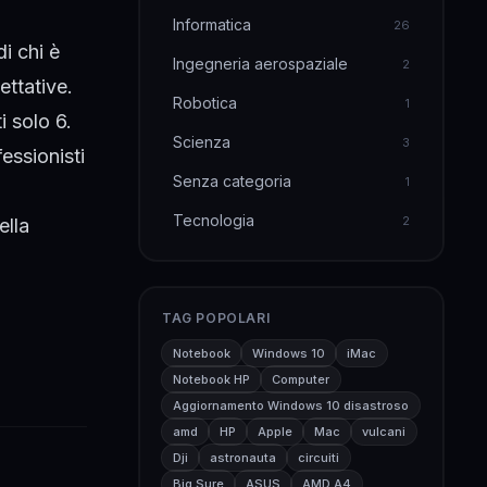
Informatica
26
i chi è
Ingegneria aerospaziale
2
ettative.
Robotica
1
i solo 6.
Scienza
3
essionisti
Senza categoria
1
Tecnologia
2
ella
TAG POPOLARI
Notebook
Windows 10
iMac
Notebook HP
Computer
Aggiornamento Windows 10 disastroso
amd
HP
Apple
Mac
vulcani
Dji
astronauta
circuiti
Big Sure
ASUS
AMD A4