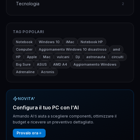
Tecnologia
2
TAG POPOLARI
Notebook
Windows 10
iMac
Notebook HP
Computer
Aggiornamento Windows 10 disastroso
amd
HP
Apple
Mac
vulcani
Dji
astronauta
circuiti
Big Sure
ASUS
AMD A4
Aggiornamento Windows
Adrenaline
Acronis
NOVITA'
Configura il tuo PC con l'AI
Armando AI ti aiuta a scegliere componenti, ottimizzare il
budget e ricevere un preventivo dettagliato.
Provalo ora