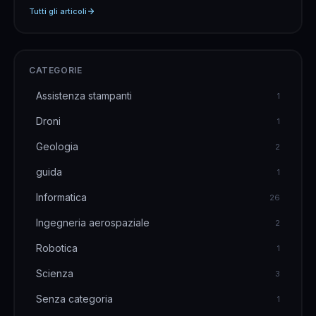
che non ce ne sono, secondo i prezzi sono
Tutti gli articoli
aumentati anche del 30%. L&#8217;altro giorno mi
è capito di dover discutere con un cliente che
aveva &hellip;
CATEGORIE
Assistenza stampanti
1
Droni
1
Geologia
2
guida
1
Informatica
26
Ingegneria aerospaziale
2
Robotica
1
Scienza
3
Senza categoria
1