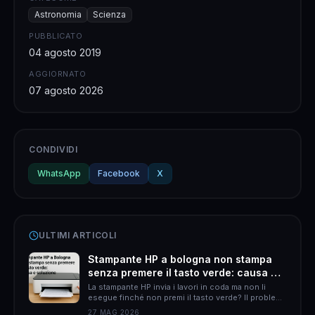
Astronomia
Scienza
PUBBLICATO
04 agosto 2019
AGGIORNATO
07 agosto 2026
CONDIVIDI
WhatsApp
Facebook
X
ULTIMI ARTICOLI
Stampante HP a bologna non stampa
senza premere il tasto verde: causa e
soluzione
La stampante HP invia i lavori in coda ma non li
esegue finché non premi il tasto verde? Il problema
è quasi sempre HP Smart. Ecco come risolverlo
27 MAG 2026