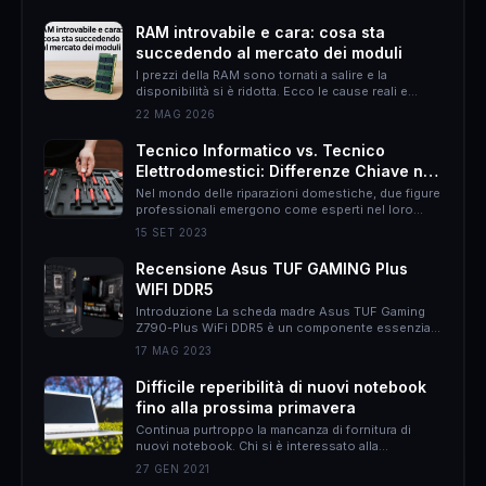
definitivamente.
RAM introvabile e cara: cosa sta
succedendo al mercato dei moduli
I prezzi della RAM sono tornati a salire e la
disponibilità si è ridotta. Ecco le cause reali e
come muoversi per non spendere il doppio.
22 MAG 2026
Tecnico Informatico vs. Tecnico
Elettrodomestici: Differenze Chiave nel
Mondo delle Riparazioni Domestiche
Nel mondo delle riparazioni domestiche, due figure
professionali emergono come esperti nel loro
campo: il tecnico informatico e il tecnico
15 SET 2023
elettrodomestici. Sebbene entrambi abbiano
l&#8217;obiettivo di risolvere problemi, le loro
Recensione Asus TUF GAMING Plus
responsabilità, approcci e persino il rapporto con
WIFI DDR5
il cliente possono essere molto diversi. In questo
articolo, proverò ad esporvi le differenze chiave tra
Introduzione La scheda madre Asus TUF Gaming
queste due &hellip;
Z790-Plus WiFi DDR5 è un componente essenziale
per gli appassionati di gaming che desiderano un
17 MAG 2023
sistema potente e affidabile. Con una serie di
caratteristiche all&#8217;avanguardia, questa
Difficile reperibilità di nuovi notebook
scheda madre offre prestazioni elevate, un design
fino alla prossima primavera
accattivante e una connettività avanzata.
Caratteristiche principali La Asus TUF Gaming
Continua purtroppo la mancanza di fornitura di
Z790-Plus WiFi DDR5 è &hellip;
nuovi notebook. Chi si è interessato alla
questione, perché magari voleva procurarsi un
27 GEN 2021
nuovo notebook avrà notato du aspetti: il primo è