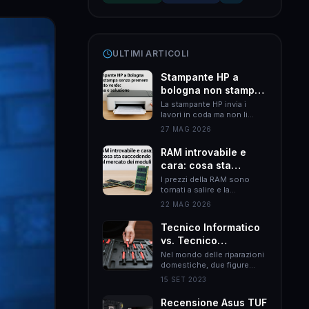
ULTIMI ARTICOLI
Stampante HP a
bologna non stampa
senza premere il
La stampante HP invia i
lavori in coda ma non li
tasto verde: causa e
esegue finché non premi il
soluzione
27 MAG 2026
tasto verde? Il problema è
quasi sempre HP Smart.
RAM introvabile e
Ecco come risolverlo
cara: cosa sta
definitivamente.
succedendo al
I prezzi della RAM sono
tornati a salire e la
mercato dei moduli
disponibilità si è ridotta.
22 MAG 2026
Ecco le cause reali e come
muoversi per non spendere
Tecnico Informatico
il doppio.
vs. Tecnico
Elettrodomestici:
Nel mondo delle riparazioni
domestiche, due figure
Differenze Chiave
professionali emergono
nel Mondo delle
15 SET 2023
come esperti nel loro
Riparazioni
campo: il tecnico
Recensione Asus TUF
Domestiche
informatico e il tecnico