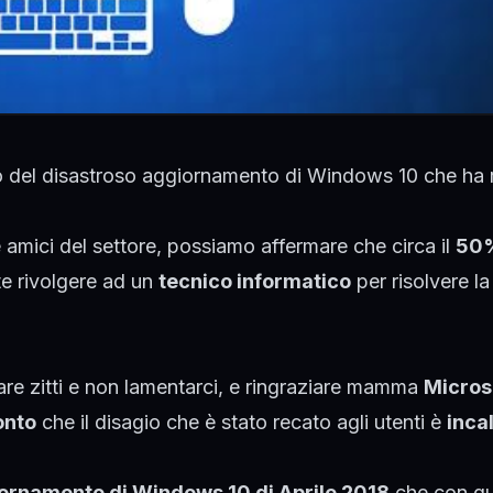
vo del disastroso aggiornamento di Windows 10 che ha 
 amici del settore, possiamo affermare che circa il
50
e rivolgere ad un
tecnico informatico
per risolvere la
e zitti e non lamentarci, e ringraziare mamma
Micros
onto
che il disagio che è stato recato agli utenti è
inca
ornamento di Windows 10 di Aprile 2018
che con qu