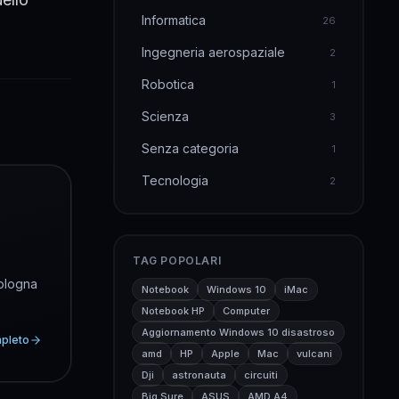
Informatica
26
Ingegneria aerospaziale
2
Robotica
1
Scienza
3
Senza categoria
1
Tecnologia
2
TAG POPOLARI
Bologna
Notebook
Windows 10
iMac
Notebook HP
Computer
Aggiornamento Windows 10 disastroso
mpleto
amd
HP
Apple
Mac
vulcani
Dji
astronauta
circuiti
Big Sure
ASUS
AMD A4