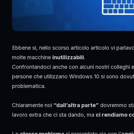
Ebbene si, nello scorso
articolo
articolo vi parla
molte macchine
inutilizzabili
.
Confrontandoci anche con alcuni nostri colleghi e
persone che utilizzano Windows 10 si sono dovut
problematica.
Chiaramente noi
“dall’altra parte”
dovremmo star
lavoro extra che ci sta dando, ma
ci rendiamo c
Lo
stesso problema
si presentato sia con l’
aggi