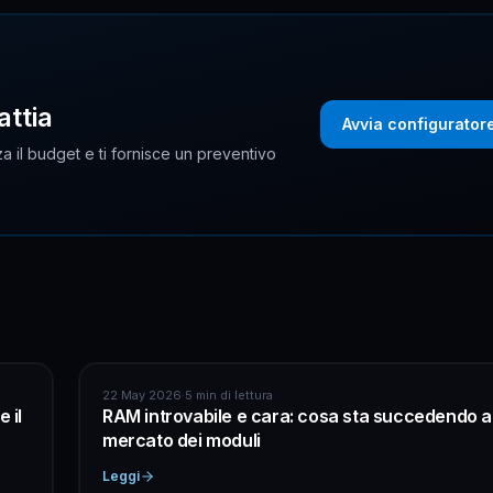
attia
Avvia configurator
a il budget e ti fornisce un preventivo
ASSISTENZA COMPUTER
22 May 2026
·
5 min di lettura
 il
RAM introvabile e cara: cosa sta succedendo a
mercato dei moduli
Leggi