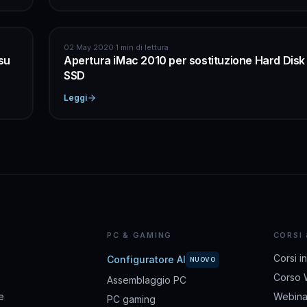
APPLE
02 May 2020
·
1 min di lettura
su
Apertura iMac 2010 per sostituzione Hard Disk
SSD
Leggi
PC & GAMING
CORSI
Corsi i
Configuratore AI
NUOVO
Corso 
Assemblaggio PC
e
Webina
PC gaming