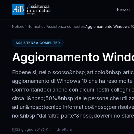
Prezzi
Notizie
/
Informatica
/
Assistenza computer
/
Aggiornamento Windows 10
ASSISTENZA COMPUTER
Aggiornamento Windo
Ebbene si, nello scorso&nbsp;articolo&nbsp;artico
aggiornamento di Windows 10 che ha reso molte m
Confrontandoci anche con alcuni nostri colleghi 
circa il&nbsp;50%&nbsp;delle persone che utiliz
ad un&nbsp;tecnico informatico&nbsp;per risolve
noi&nbsp;“dall’altra parte”&nbsp;dovremmo stare z
22 giugno 2018
1 min di lettura