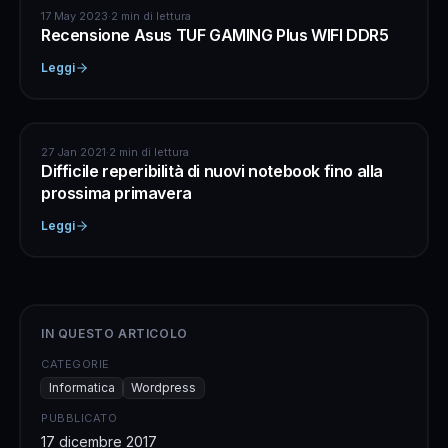
HARDWARE
17 May 2023
·
2 min di lettura
Recensione Asus TUF GAMING Plus WIFI DDR5
Leggi
INFORMATICA
27 Jan 2021
·
2 min di lettura
Difficile reperibilità di nuovi notebook fino alla
prossima primavera
Leggi
IN QUESTO ARTICOLO
CATEGORIE
Informatica
Wordpress
PUBBLICATO
17 dicembre 2017