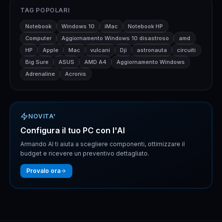
TAG POPOLARI
Notebook
Windows 10
iMac
Notebook HP
Computer
Aggiornamento Windows 10 disastroso
amd
HP
Apple
Mac
vulcani
Dji
astronauta
circuiti
Big Sure
ASUS
AMD A4
Aggiornamento Windows
Adrenaline
Acronis
NOVITA'
Configura il tuo PC con l'AI
Armando AI ti aiuta a scegliere componenti, ottimizzare il
budget e ricevere un preventivo dettagliato.
Provalo ora