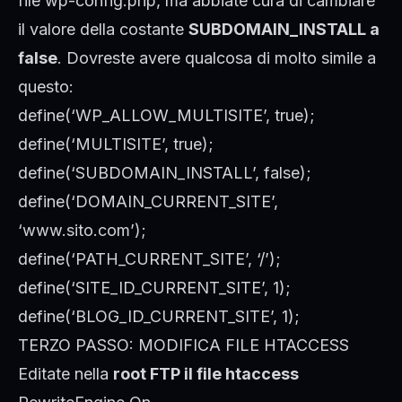
file wp-config.php, ma abbiate cura di cambiare
il valore della costante
SUBDOMAIN_INSTALL a
false
. Dovreste avere qualcosa di molto simile a
questo:
define(‘WP_ALLOW_MULTISITE’, true);
define(‘MULTISITE’, true);
define(‘SUBDOMAIN_INSTALL’, false);
define(‘DOMAIN_CURRENT_SITE’,
‘www.sito.com’);
define(‘PATH_CURRENT_SITE’, ‘/’);
define(‘SITE_ID_CURRENT_SITE’, 1);
define(‘BLOG_ID_CURRENT_SITE’, 1);
TERZO PASSO: MODIFICA FILE HTACCESS
Editate nella
root FTP il file htaccess