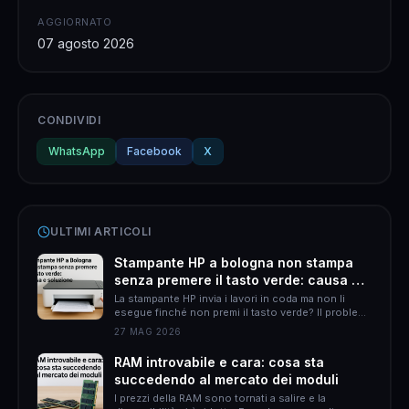
AGGIORNATO
07 agosto 2026
CONDIVIDI
WhatsApp
Facebook
X
ULTIMI ARTICOLI
Stampante HP a bologna non stampa
senza premere il tasto verde: causa e
soluzione
La stampante HP invia i lavori in coda ma non li
esegue finché non premi il tasto verde? Il problema
è quasi sempre HP Smart. Ecco come risolverlo
27 MAG 2026
definitivamente.
RAM introvabile e cara: cosa sta
succedendo al mercato dei moduli
I prezzi della RAM sono tornati a salire e la