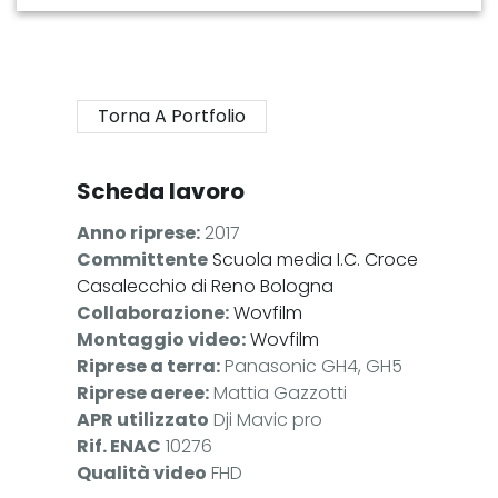
Torna A Portfolio
Scheda lavoro
Anno riprese:
2017
Committente
Scuola media I.C. Croce
Casalecchio di Reno Bologna
Collaborazione:
Wovfilm
Montaggio video:
Wovfilm
Riprese a terra:
Panasonic GH4, GH5
Riprese aeree:
Mattia Gazzotti
APR utilizzato
Dji Mavic pro
Rif. ENAC
10276
Qualità video
FHD